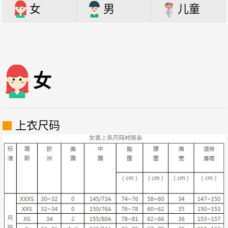
女
男
儿童
女
上衣尺码