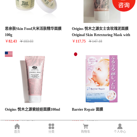
思亲肤Skin Food大米活肤精华面膜
Origins 悦木之源女士含玫瑰泥面膜
100g
Original Skin Retexturing Mask with
Rose Clay 1 fl.oz./30ml
￥
82.43
￥
103.03
￥
117.75
￥
147.18
Origins 悦木之源瓷娃娃面膜100ml
Barrier Repair 面膜
￥
137.37
￥
171.71
￥
30.09
￥
37.61
首页
分类
购物车
个人中心