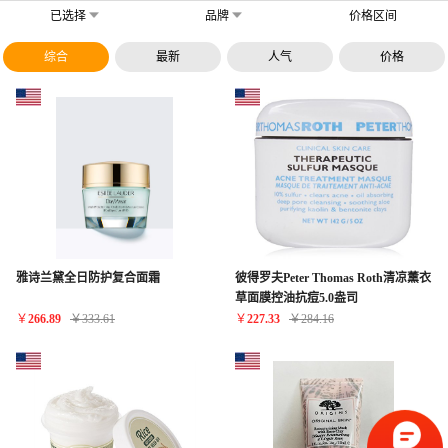
已选择
品牌
价格区间
综合
最新
人气
价格
雅诗兰黛全日防护复合面霜
彼得罗夫Peter Thomas Roth清凉薰衣
草面膜控油抗痘5.0盎司
￥
266.89
￥
333.61
￥
227.33
￥
284.16