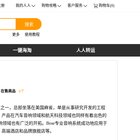
注册
我的人人
购物攻略
客户服务
购物车(0)
搜索
更多
使用教程
一键海淘
人人转运
在售商品
6
个
家之一，总部坐落在美国麻省，单是从事研究开发的工程
。产品在汽车音响领域和航天科技领域也同样有着出色的
音响领域也有广泛的开拓。Bose专业音响系统成功地应用于
、高端酒店和品牌旗舰店等。