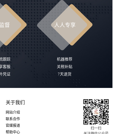
监督
人人专享
流跟踪
机器推荐
享客服
关税补贴
外凭证
7天退货
关于我们
网站介绍
联系合作
官媒报道
扫一扫
帮助中心
关注微信公众号