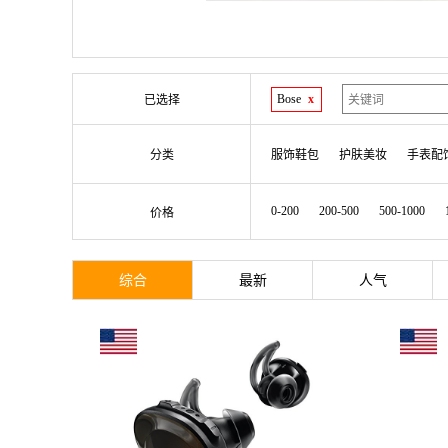
Bose
x
已选择
分类
服饰鞋包
护肤美妆
手表配
0-200
200-500
500-1000
价格
综合
最新
人气