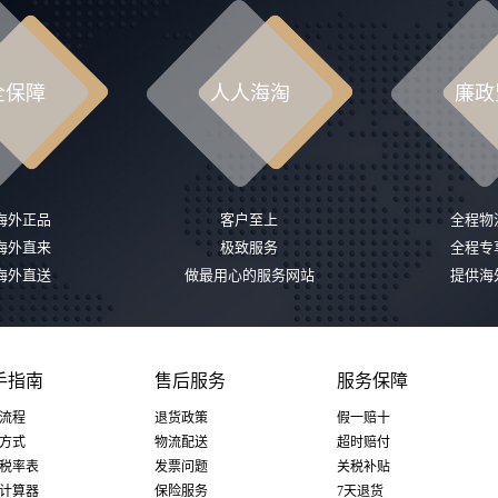
全保障
人人海淘
廉政
%海外正品
客户至上
全程物
%海外直来
极致服务
全程专
%海外直送
做最用心的服务网站
提供海
手指南
售后服务
服务保障
流程
退货政策
假一赔十
方式
物流配送
超时赔付
税率表
发票问题
关税补贴
计算器
保险服务
7天退货