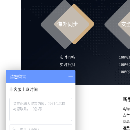
海外同步
安
实时价格
100
实时折扣
100
实时库存
100
请您留言
非客服上班时间
新
购物
支付
商品
关注我们
运费