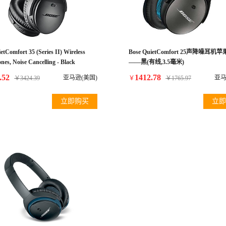
etComfort 35 (Series II) Wireless
Bose QuietComfort 25声降噪耳机
es, Noise Cancelling - Black
——黑(有线,3.5毫米)
.52
1412.78
亚马逊(美国)
亚马
￥
3424.39
￥
￥
1765.97
立即购买
立即