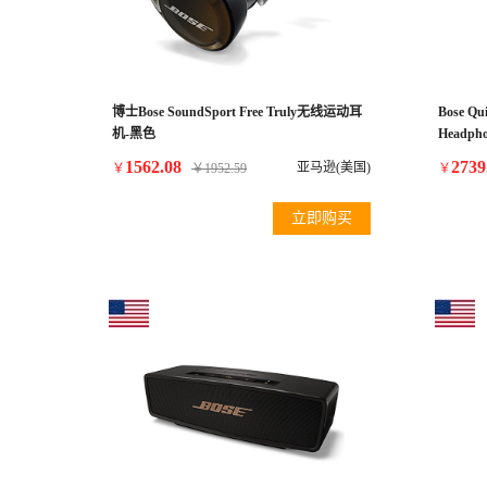
博士Bose SoundSport Free Truly无线运动耳
Bose Qui
机-黑色
Headphon
1562.08
2739
亚马逊(美国)
￥
￥
1952.59
￥
立即购买