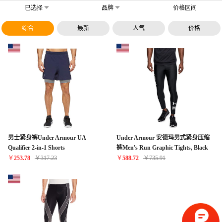
已选择
品牌
价格区间
综合
最新
人气
价格
男士紧身裤Under Armour UA
Under Armour 安德玛男式紧身压缩
Qualifier 2-in-1 Shorts
裤Men's Run Graphic Tights, Black
(001)/Reflective, Small
￥
253.78
￥
317.23
￥
588.72
￥
735.91