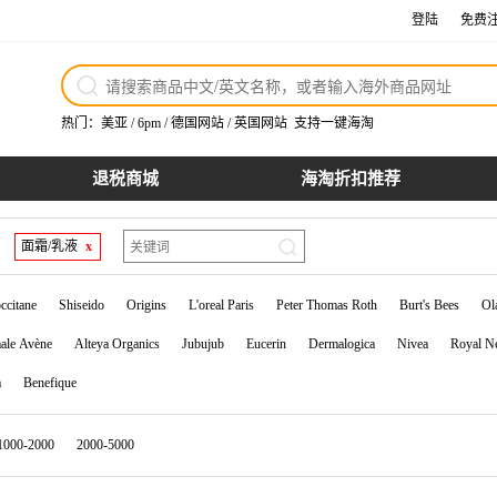
登陆
免费
热门：
美亚
/
6pm
/
德国网站
/
英国网站
支持一键海淘
退税商城
海淘折扣推荐
面霜/乳液
x
occitane
Shiseido
Origins
L'oreal Paris
Peter Thomas Roth
Burt's Bees
Ol
ale Avène
Alteya Organics
Jubujub
Eucerin
Dermalogica
Nivea
Royal Ne
a
Benefique
1000-2000
2000-5000