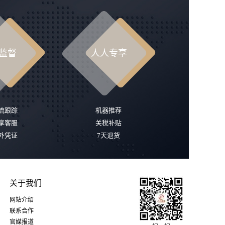
监督
人人专享
流跟踪
机器推荐
享客服
关税补贴
外凭证
7天退货
关于我们
网站介绍
联系合作
官媒报道