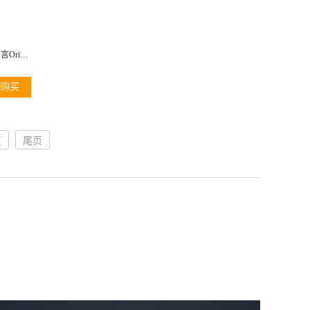
品木宣言Origins(美国)
购买
页
尾页