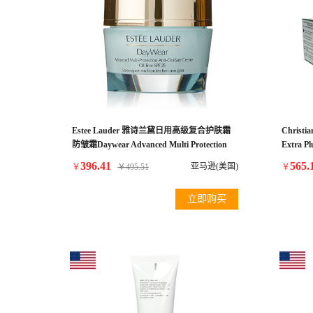
Estee Lauder 雅诗兰黛日用高级复合护肤霜
Christ
防皱霜Daywear Advanced Multi Protection
Extra P
Anti Oxidant Creme All Skin Types for
396.41
565.
亚马逊(美国)
￥
￥
495.51
￥
Unisex, 1.7 Ounce
立即购买