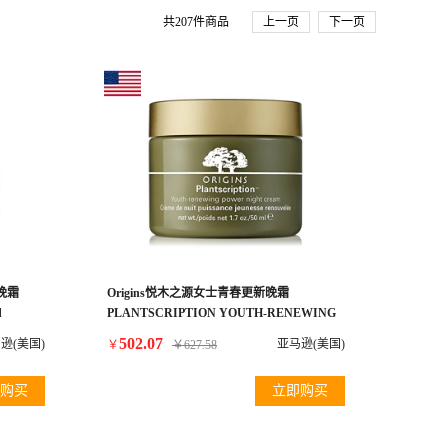
共
207
件商品
上一页
下一页
护晚霜
Origins悦木之源女士青春更新晚霜
d
PLANTSCRIPTION YOUTH-RENEWING
 ($184
POWER NIGHT CREAM
502.07
逊(美国)
亚马逊(美国)
￥
￥
627.58
购买
立即购买