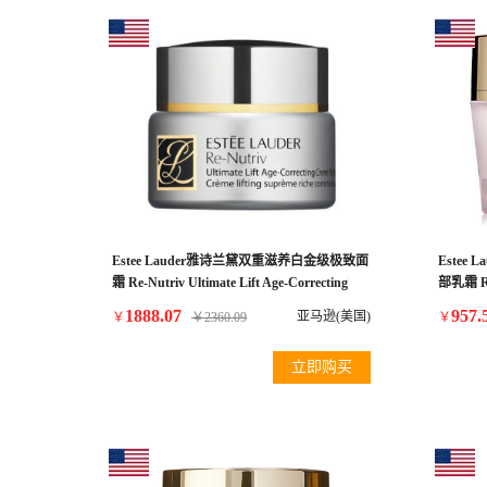
Estee Lauder雅诗兰黛双重滋养白金级极致面
Este
霜 Re-Nutriv Ultimate Lift Age-Correcting
部乳霜 Resi
Creme, Rich, 1.7 Ounce
and Nec
1888.07
957.
亚马逊(美国)
￥
￥
2360.09
￥
75ml/2.5
立即购买