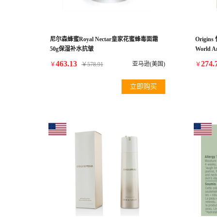
尼尔森蜂蜜Royal Nectar皇家花蜜蜂毒面霜
Origi
50g保湿补水抗皱
World An
Tea, 1.7
463.13
274.
亚马逊(美国)
￥
￥
578.91
￥
立即购买