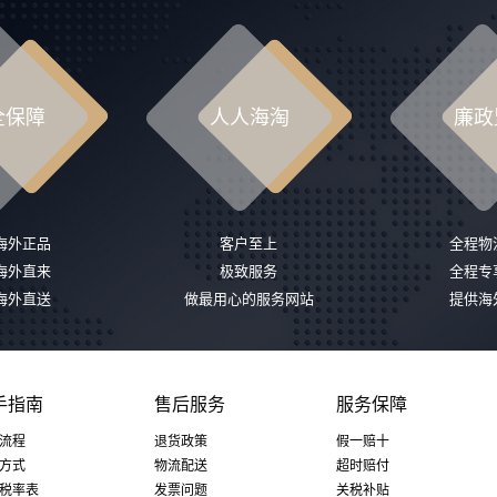
全保障
人人海淘
廉政
%海外正品
客户至上
全程物
%海外直来
极致服务
全程专
%海外直送
做最用心的服务网站
提供海
手指南
售后服务
服务保障
流程
退货政策
假一赔十
方式
物流配送
超时赔付
税率表
发票问题
关税补贴