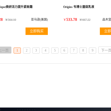
inique焕妍活力提升紧致霜
Origins 韦博士菌菇乳液
28
533.78
亚马逊(美国)
￥
564.10
￥
￥
667.22
立即购买
立即
上一页
1
2
3
4
5
6
7
8
9
下一