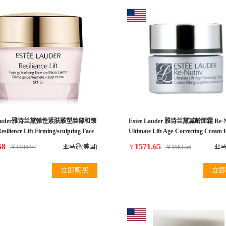
e Lauder雅诗兰黛弹性紧肤雕塑脸部和颈
Estee Lauder 雅诗兰黛减龄面霜 Re-N
lience Lift Firming/sculpting Face
Ultimate Lift Age-Correcting Cream f
k Creme Broad Spectrum SPF 15
Unisex, 1.7 Ounce
58
1571.65
亚马逊(美国)
亚马
￥
1196.97
￥
￥
1964.56
oz(normal/combination)
立即购买
立即