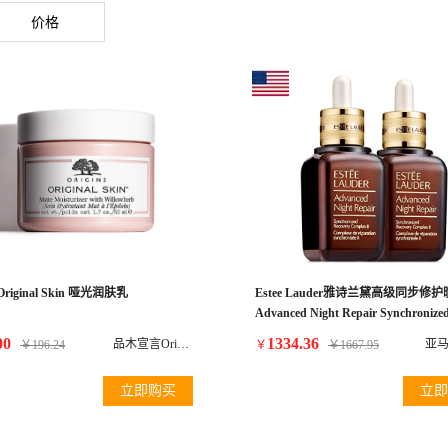
价格
 Original Skin 哑光润肤乳
Estee Lauder雅诗兰黛高级同步修
Advanced Night Repair Synchronize
Recovery Complex Ii Duo, 2 X 1.7 Oz.
00
1334.36
品木宣言Origins(美国)
亚马
￥
196.24
￥
￥
1667.95
Value)
立即购买
立即