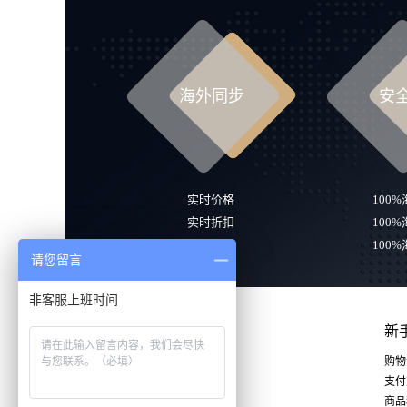
海外同步
安
实时价格
100
实时折扣
100
实时库存
100
请您留言
非客服上班时间
新
购物
支付
商品