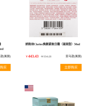
霜
娇韵诗Clarins焕颜紧致日霜（滋润型）50ml
ted
ed
443.43
逊(美国)
亚马逊(美国)
￥
￥
554.28
购买
立即购买