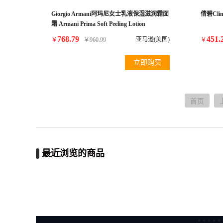
Giorgio Armani阿玛尼女士乳液保湿滋润霜面
倩碧Cl
霜 Armani Prima Soft Peeling Lotion
150ml/5oz
768.79
451.
亚马逊(美国)
￥
￥
960.99
￥
立即购买
首页
最近浏览的商品