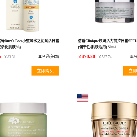
蜂Burt's Bees小蜜蜂水之初赋活日霜
倩碧Clinique焕妍活力提拉日霜SPF15
活化肌肤50g
(偏干性/肌肤适用) 50ml
5
470.20
亚马逊(美国)
亚马
￥
83.31
￥
￥
587.74
立即购买
立即