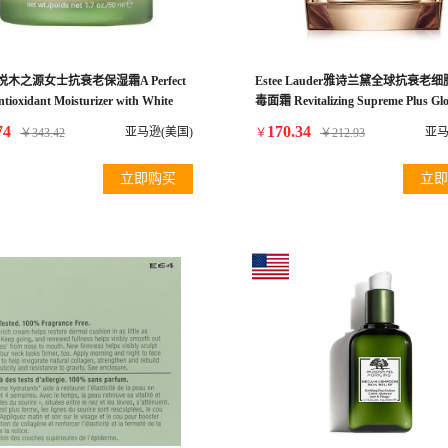
ns 悦木之源女士抗衰老保湿霜A Perfect
Estee Lauder雅诗兰黛全球抗衰老
tioxidant Moisturizer with White
毒面霜 Revitalizing Supreme Plus Glo
 Ounce
Anti-Aging Cell Power Creme, 0.5oz/
74
170.34
亚马逊(美国)
亚马
￥
343.42
￥
￥
212.93
立即购买
立即