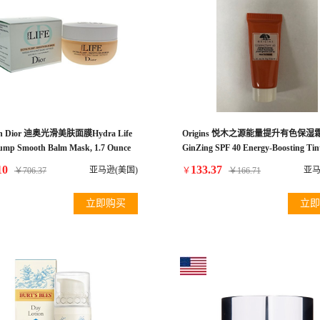
ian Dior 迪奥光滑美肤面膜Hydra Life
Origins 悦木之源能量提升有色保湿
lump Smooth Balm Mask, 1.7 Ounce
GinZing SPF 40 Energy-Boosting Tin
Moisturizer Travel Size 0.5 oz Unbox
10
133.37
亚马逊(美国)
亚马
￥
706.37
￥
￥
166.71
立即购买
立即