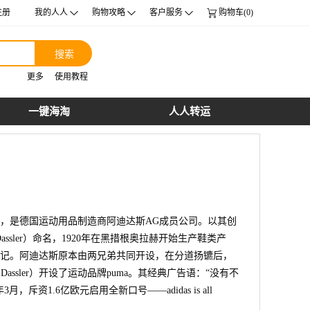
注册
我的人人
购物攻略
客户服务
购物车(0)
搜索
更多
使用教程
一键海淘
人人转运
949年，是德国运动用品制造商阿迪达斯AG成员公司。以其创
 Dassler）命名，1920年在黑措根奥拉赫开始生产鞋类产
AG名字登记。阿迪达斯原本由两兄弟共同开设，在分道扬镳后，
 Dassler）开设了运动品牌puma。其经典广告语：“没有不
2011年3月，斥资1.6亿欧元启用全新口号——adidas is all