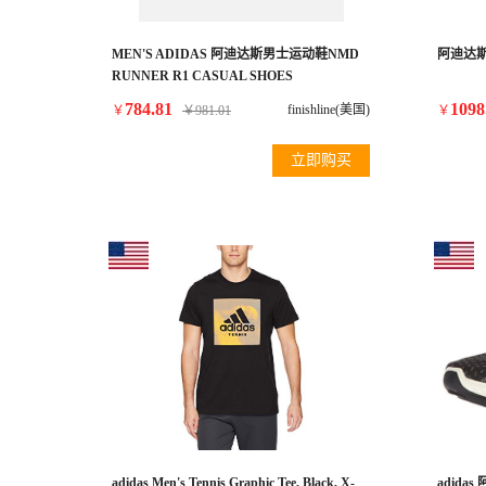
MEN'S ADIDAS 阿迪达斯男士运动鞋NMD
阿迪达斯a
RUNNER R1 CASUAL SHOES
784.81
1098
finishline(美国)
￥
￥
981.01
￥
立即购买
adidas Men's Tennis Graphic Tee, Black, X-
adid