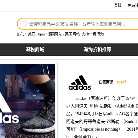
登陆
免费
热门：
美亚
/
6pm
/
德国网站
/
英国网站
支持一键海淘
退税商城
海淘折扣推荐
在售商品
1033
个
adidas（阿迪达斯）创办于1
办人阿道夫·阿迪·达斯勒（Adolf Adi
品。1949年8月18日以adidas 
阿道夫的哥哥鲁道夫·达斯勒 （Rudolf
可能”（Impossible is nothing）。
in（全倾全力）。