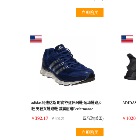
立即购买
adidas阿迪达斯 时尚舒适休闲鞋 运动鞋跑步
ADIDAS
鞋 男鞋女鞋跑鞋 减震耐磨Performance
Powerblaze M Running Shoe
392.17
1020
亚马逊(美国)
￥
￥
490.21
￥
立即购买