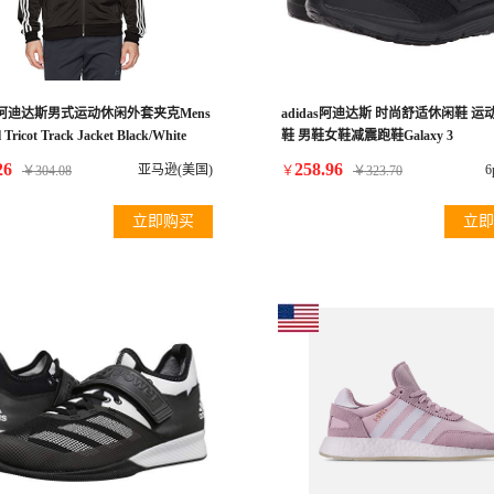
as 阿迪达斯男式运动休闲外套夹克Mens
adidas阿迪达斯 时尚舒适休闲鞋 
l Tricot Track Jacket Black/White
鞋 男鞋女鞋减震跑鞋Galaxy 3
26
258.96
亚马逊(美国)
6
￥
304.08
￥
￥
323.70
立即购买
立即