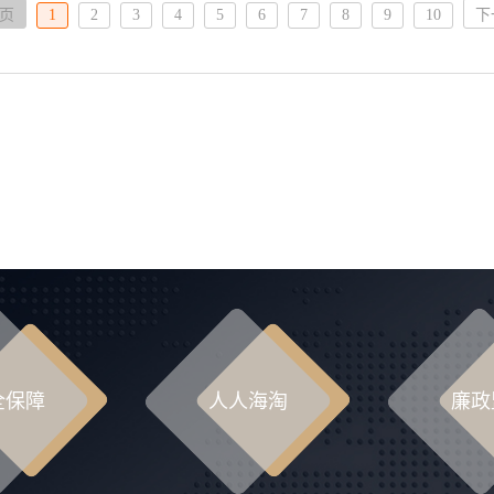
页
1
2
3
4
5
6
7
8
9
10
下
全保障
人人海淘
廉政