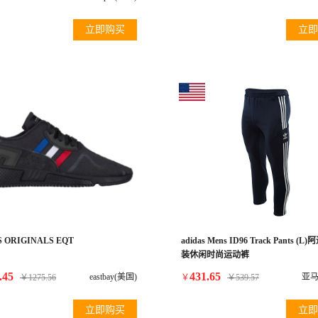
立即购买
立即
 ORIGINALS EQT
adidas Mens ID96 Track Pants (
装休闲时尚运动裤
.45
431.65
eastbay(美国)
亚马
￥
1275.56
￥
￥
539.57
立即购买
立即