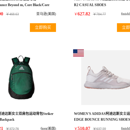
unce Beyond m, Core Black/Core
R2 CASUAL SHOES
sh Green, 10 Medium US
90
627.82
亚马逊(美国)
finis
￥
468.63
￥
￥
784.77
立即购买
立即
s 阿迪达斯女士双肩包运动背包Striker
WOMEN'S ADIDAS阿迪达斯女士
 Backpack
EDGE BOUNCE RUNNING SHOE
21
510.07
6pm(美国)
finis
￥
372.76
￥
￥
637.59