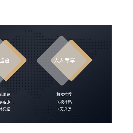
0
监督
人人专享
流跟踪
机器推荐
享客服
关税补贴
外凭证
7天退货