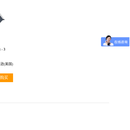
 - 3
逊(美国)
购买