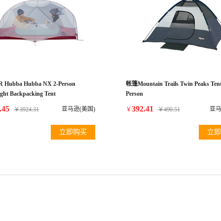
Hubba Hubba NX 2-Person
帐篷Mountain Trails Twin Peaks Tent
ight Backpacking Tent
Person
.45
392.41
亚马逊(美国)
亚马
￥
3924.31
￥
￥
490.51
立即购买
立即