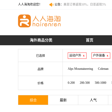
人人海淘欢迎您！
公告：
美亚订单返现10%，日亚返现5%
美亚订单返现10%，日亚返现5%
海外商品分类
首页
运动户外
x
户外装备
x
已选择
Alps Mountaineering
Coleman
品牌
0-200
200-500
500-1000
价格
综合
最新
人气