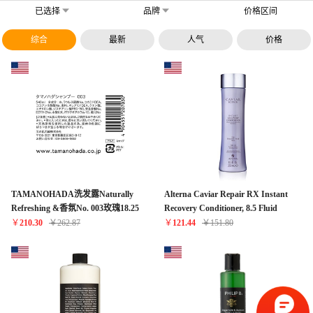
已选择
品牌
价格区间
综合
最新
人气
价格
TAMANOHADA洗发露Naturally
Alterna Caviar Repair RX Instant
Refreshing &香氛No. 003玫瑰18.25
Recovery Conditioner, 8.5 Fluid
Fluid盎司
Ounce
￥
210.30
￥
262.87
￥
121.44
￥
151.80