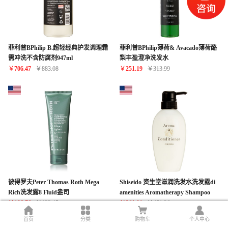
菲利普BPhilip B.超轻经典护发调理霜
菲利普BPhilip薄荷& Avacado薄荷酪
需冲洗不含防腐剂947ml
梨丰盈澄净洗发水
￥
706.47
￥
883.08
￥
251.19
￥
313.99
彼得罗夫Peter Thomas Roth Mega
Shiseido 资生堂滋润洗发水洗发露di
Rich洗发露8 Fluid盎司
amenities Aromatherapy Shampoo
400ml & Conditioner 400ml set
￥
106.76
￥
133.45
￥
361.01
￥
451.26
首页
分类
购物车
个人中心