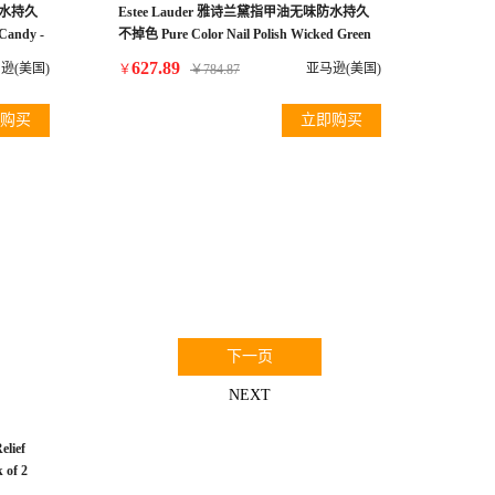
防水持久
Estee Lauder 雅诗兰黛指甲油无味防水持久
Candy -
不掉色 Pure Color Nail Polish Wicked Green
627.89
逊(美国)
亚马逊(美国)
￥
￥
784.87
购买
立即购买
0
下一页
NEXT
ief
 of 2