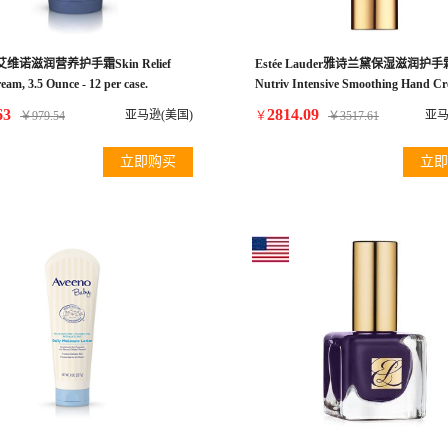
o 艾维诺滋润营养护手霜Skin Relief
Estée Lauder雅诗兰黛保湿滋润护手霜
am, 3.5 Ounce - 12 per case.
Nutriv Intensive Smoothing Hand C
100ml - Pack of 2
63
2814.09
亚马逊(美国)
亚马
￥
979.54
￥
￥
3517.61
立即购买
立即