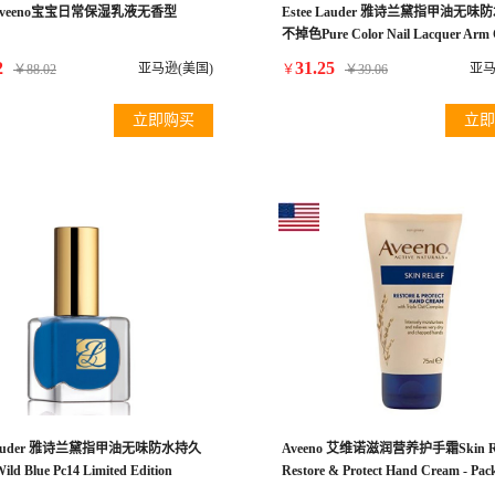
veeno宝宝日常保湿乳液无香型
Estee Lauder 雅诗兰黛指甲油无味
不掉色Pure Color Nail Lacquer Arm 
.3 oz Boxed
2
31.25
亚马逊(美国)
亚马
￥
88.02
￥
￥
39.06
立即购买
立即
 Lauder 雅诗兰黛指甲油无味防水持久
Aveeno 艾维诺滋润营养护手霜Skin Rel
d Blue Pc14 Limited Edition
Restore & Protect Hand Cream - Pack