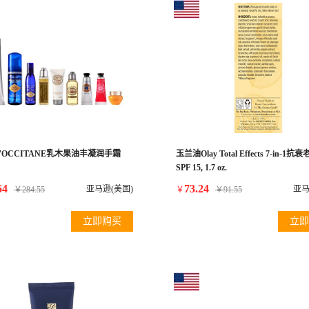
'OCCITANE乳木果油丰凝润手霜
玉兰油Olay Total Effects 7-in-1
SPF 15, 1.7 oz.
64
73.24
亚马逊(美国)
亚马
￥
284.55
￥
￥
91.55
立即购买
立即