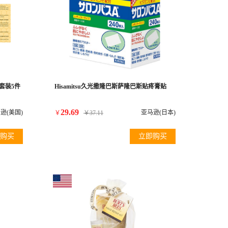
行套装5件
Hisamitsu久光撒隆巴斯萨隆巴斯贴疼膏贴
29.69
逊(美国)
亚马逊(日本)
￥
￥
37.11
购买
立即购买