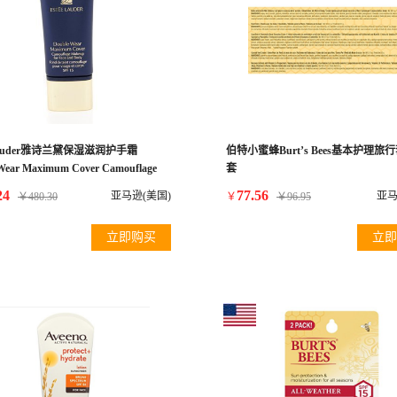
 Lauder雅诗兰黛保湿滋润护手霜
伯特小蜜蜂Burt’s Bees基本护理旅
Wear Maximum Cover Camouflage
套
 (Face & Body) SPF15 - #03
24
77.56
亚马逊(美国)
亚马
￥
480.30
￥
￥
96.95
nilla - 30ml/1oz
立即购买
立即