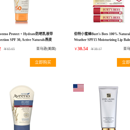
eno Protect + Hydrate防晒乳液带
伯特小蜜蜂Burt's Bees 100% Natural 
ction SPF 30, Active Naturals燕麦
Weather SPF15 Moisturizing Lip 
防水Sun Protection, 3 oz
手霜
2
30.54
亚马逊(美国)
亚马
￥
65.65
￥
￥
38.17
立即购买
立即