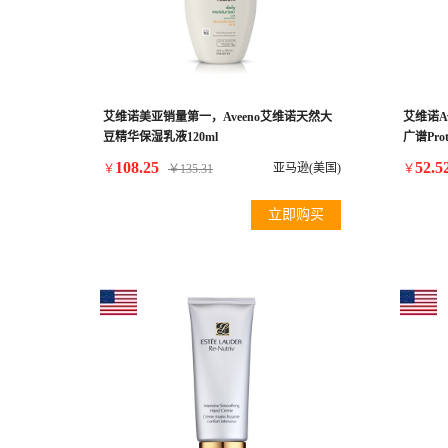
艾维诺美亚销量第一，Aveeno艾维诺天然大
艾维诺Ave
豆精华保湿乳液120ml
广谱Prote
Sweat &
108.25
52.5
亚马逊(美国)
￥
￥
135.31
￥
立即购买