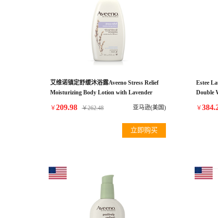
艾维诺镇定舒缓沐浴露Aveeno Stress Relief
Estee
Moisturizing Body Lotion with Lavender
Double 
Make Up
209.98
384.
亚马逊(美国)
￥
￥
262.48
￥
CreamyVa
立即购买