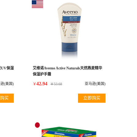
抗衰老UV保湿
艾维诺Aveeno Active Naturals天然燕麦精华
保湿护手霜
42.94
逊(美国)
亚马逊(美国)
￥
￥
53.68
购买
立即购买