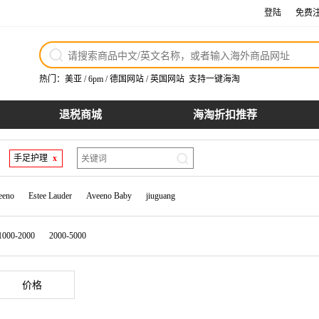
登陆
免费
热门：
美亚
/
6pm
/
德国网站
/
英国网站
支持一键海淘
退税商城
海淘折扣推荐
手足护理
x
eeno
Estee Lauder
Aveeno Baby
jiuguang
1000-2000
2000-5000
价格