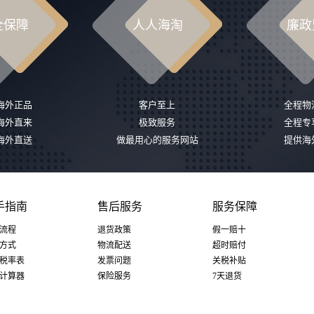
全保障
人人海淘
廉政
%海外正品
客户至上
全程物
%海外直来
极致服务
全程专
%海外直送
做最用心的服务网站
提供海
手指南
售后服务
服务保障
流程
退货政策
假一赔十
方式
物流配送
超时赔付
税率表
发票问题
关税补贴
计算器
保险服务
7天退货