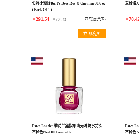
伯特小蜜蜂Burt's Bees Res-Q Ointment 0.6 oz
艾维诺A
( Pack Of 4 )
291.54
70.4
亚马逊(美国)
￥
￥
364.42
￥
立即购买
Estee Lauder 雅诗兰黛指甲油无味防水持久
Estee
不掉色Nail H0 Insatiable
不掉色 Wil