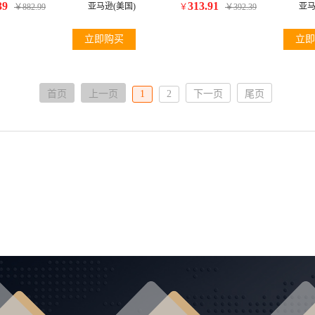
39
313.91
亚马逊(美国)
亚马
￥
882.99
￥
￥
392.39
立即购买
立即
首页
上一页
1
2
下一页
尾页