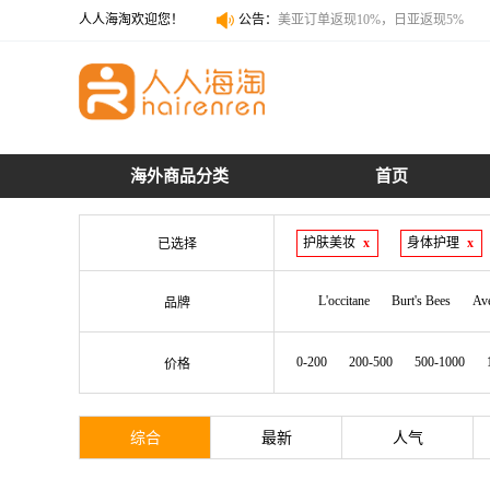
人人海淘欢迎您！
公告：
美亚订单返现10%，日亚返现5%
美亚订单返现10%，日亚返现5%
海外商品分类
首页
护肤美妆
x
身体护理
x
已选择
L'occitane
Burt's Bees
Av
品牌
0-200
200-500
500-1000
价格
综合
最新
人气