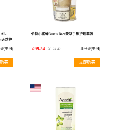
All-
伯特小蜜蜂Burt's Bees豪华手部护理套装
Balm天然护
99.54
逊(美国)
亚马逊(美国)
￥
￥
124.42
购买
立即购买