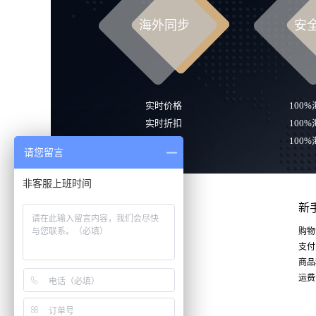
海外同步
安
实时价格
100
实时折扣
100
实时库存
100
请您留言
非客服上班时间
新
购物
支付
商品
关注我们
运费