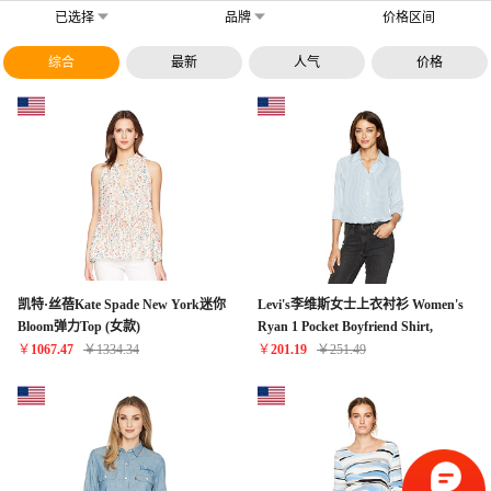
已选择
品牌
价格区间
综合
最新
人气
价格
凯特·丝蓓Kate Spade New York迷你
Levi's李维斯女士上衣衬衫 Women's
Bloom弹力Top (女款)
Ryan 1 Pocket Boyfriend Shirt,
Basswood Cashmere Blue, X-Small
￥
1067.47
￥
1334.34
￥
201.19
￥
251.49