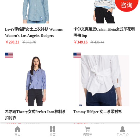
Levi's李维斯女士上衣衬衫 Womens
卡尔文克莱恩Calvin Klein女式印花喇
Women's Los Angeles Dodgers
叭袖Top
Chambray Shirt Blue Small
￥
298.21
￥
372.76
￥
349.16
￥
436.44
希尔瑞Theory女式Perfect Icon棉制系
Tommy Hilfiger 女士系带衬衫
扣衬衣
￥
1350.45
￥
1688.06
￥
702.54
￥
878.18
首页
分类
购物车
个人中心