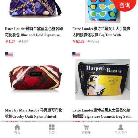
Estee Lauder雅诗兰黛蓝金色签名印
Estee Lauder雅诗兰黛女士大手提袋
花化妆包 Blue and Gold Signature
太阳镜袋化妆袋 Big Tote With
Print Cosmetic Bag
Sunglass Pouch
￥
1.57
￥
1.97
￥
62.02
￥
77.52
Marc by Marc Jacobs 马克雅可布化
Estee Lauder雅诗兰黛女士签名化妆
妆包Crosby Quilt Nylon Printed
包缎面 Signature Cosmetic Bag Satin
Narrow Cosmetic Bag, Ruby Red
Harper's Bazaar New
￥
418.31
￥
522.89
￥
27.40
￥
34.25
Multi, One Size
首页
分类
购物车
个人中心