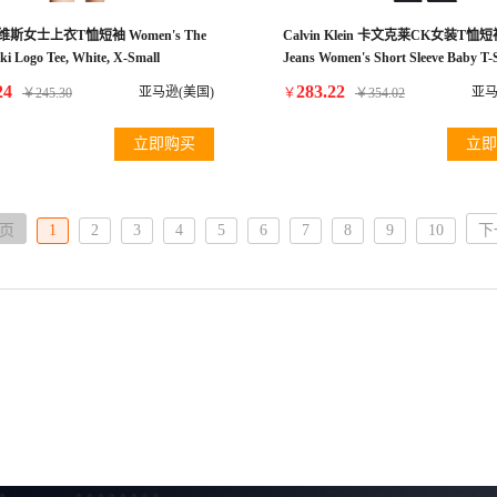
s李维斯女士上衣T恤短袖 Women's The
Calvin Klein 卡文克莱CK女装T
Ski Logo Tee, White, X-Small
Jeans Women's Short Sleeve Baby T-S
with Logo Tape Detail, Black, S
24
283.22
亚马逊(美国)
亚马
￥
245.30
￥
￥
354.02
立即购买
立即
页
1
2
3
4
5
6
7
8
9
10
下