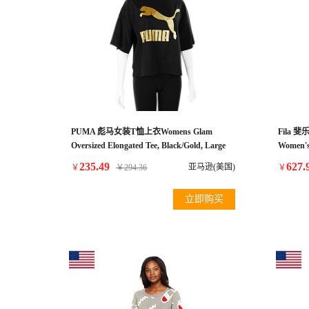
PUMA 彪马女装T恤上衣Womens Glam
Fila 
Oversized Elongated Tee, Black/Gold, Large
Women's 
Blue, M
235.49
627.
亚马逊(美国)
￥
￥
294.36
￥
立即购买