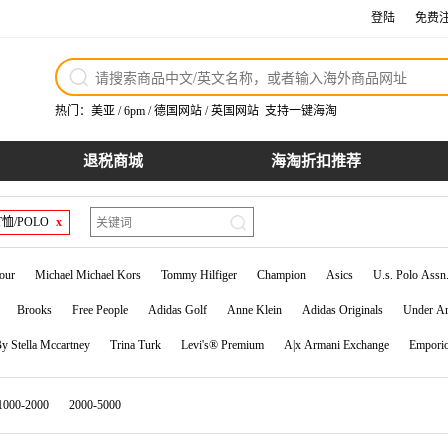
登陆
免费
热门：
美亚
/
6pm
/
德国网站
/
英国网站
支持一键海淘
退税商城
海淘折扣推荐
T恤/POLO
x
our
Michael Michael Kors
Tommy Hilfiger
Champion
Asics
U.s. Polo Assn
Brooks
Free People
Adidas Golf
Anne Klein
Adidas Originals
Under A
y Stella Mccartney
Trina Turk
Levi's® Premium
A|x Armani Exchange
Empori
e Weave
Champion College
Ea7 Emporio Armani Active
Back To Back Fantasy Foo
1000-2000
2000-5000