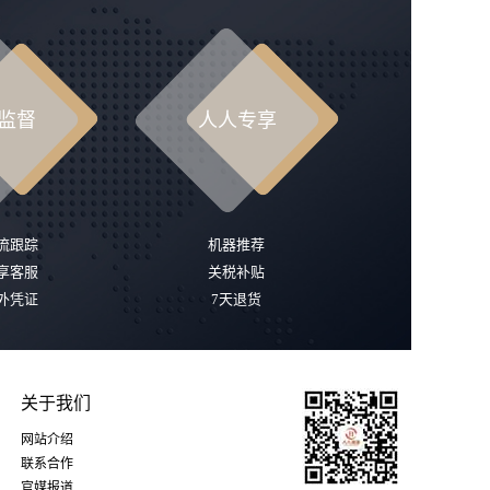
监督
人人专享
流跟踪
机器推荐
享客服
关税补贴
外凭证
7天退货
关于我们
网站介绍
联系合作
官媒报道