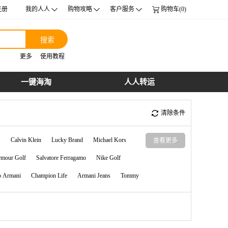
注册
我的人人
购物攻略
客户服务
购物车(0)
搜索
更多
使用教程
一键海淘
人人转运
清除条件
.
Calvin Klein
Lucky Brand
Michael Kors
查看更多
rmour Golf
Salvatore Ferragamo
Nike Golf
o Armani
Champion Life
Armani Jeans
Tommy
tball Ch
Fila Big And Tall
Tommy Hilfiger Sport