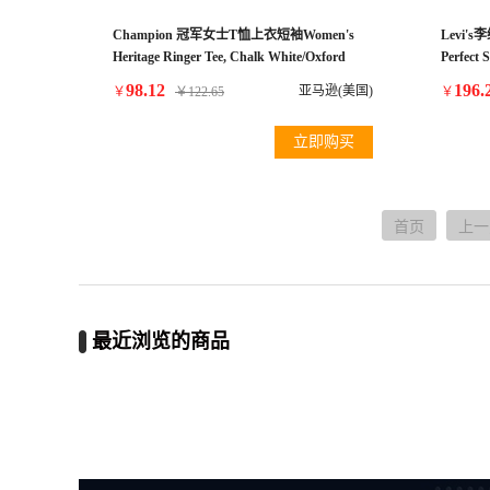
Champion 冠军女士T恤上衣短袖Women's
Levi'
Heritage Ringer Tee, Chalk White/Oxford
Perfect 
Grey Heather, Small
98.12
196.
亚马逊(美国)
￥
￥
122.65
￥
立即购买
首页
上一
最近浏览的商品