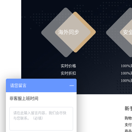
海外同步
安
实时价格
100
实时折扣
100
实时库存
100
请您留言
非客服上班时间
新
购物
支付
商品