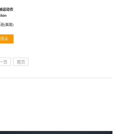
恤短袖运动衣
hirt
逊(美国)
购买
一页
尾页