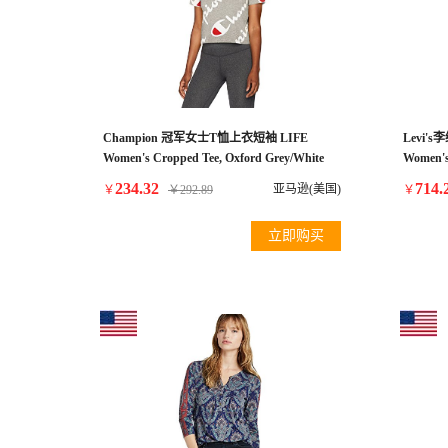
Champion 冠军女士T恤上衣短袖 LIFE
Levi'
Women's Cropped Tee, Oxford Grey/White
Women's
Champion Explode Script, XS
Bright 
234.32
714.
亚马逊(美国)
￥
￥
292.89
￥
立即购买