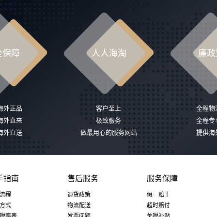
全保障
人人海淘
廉政
%海外正品
客户至上
全程物
%海外直来
极致服务
全程专
%海外直送
做最用心的服务网站
提供海
手指南
售后服务
服务保障
流程
退货政策
假一赔十
方式
物流配送
超时赔付
税率表
发票问题
关税补贴