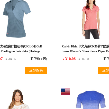
斐乐女装短袖T恤运动衣POLO衫Golf
Calvin Klein 卡文克莱CK女装T恤
Darlington Polo Shirt (Heritage
Jeans Women's Short Sleeve Pique Pol
edium)
Rapture Rose, Large
97
310.06
亚马逊(美国)
亚马
￥
784.96
￥
￥
387.58
立即购买
立即