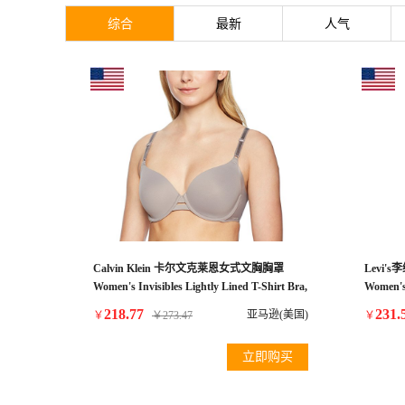
综合
最新
人气
Calvin Klein 卡尔文克莱恩女式文胸胸罩
Levi'
Women's Invisibles Lightly Lined T-Shirt Bra,
Women's
Grey Sand, 32B
Indigo/
218.77
231.
亚马逊(美国)
￥
￥
273.47
￥
立即购买