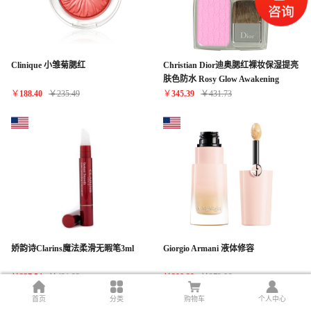
Clinique 小雏菊腮红
Christian Dior迪奥腮红裸妆保湿提亮
肤色防水 Rosy Glow Awakening
Blush No 1 Petal for Women, 0.26
￥
188.40
￥
235.49
￥
345.39
￥
431.73
Ounce
娇韵诗Clarins魔法柔滑无暇笔3ml
Giorgio Armani 液体修容
￥
337.54
￥
421.92
￥
298.29
￥
372.86
首页
分类
购物车
个人中心