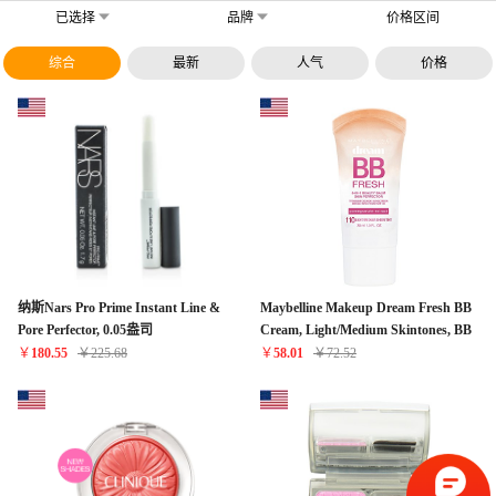
已选择
品牌
价格区间
综合
最新
人气
价格
纳斯Nars Pro Prime Instant Line &
Maybelline Makeup Dream Fresh BB
Pore Perfector, 0.05盎司
Cream, Light/Medium Skintones, BB
Cream Face Makeup, 1 fl oz
￥
180.55
￥
225.68
￥
58.01
￥
72.52