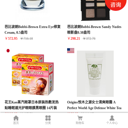
芭比波朗Bobbi-Brown Extra Eye修复
芭比波朗Bobbi-Brown Sandy Nudes
Cream, 0.5盎司
眼影盘0.38盎司
￥
572.95
￥
716.18
￥
298.21
￥
372.76
花王Kao蒸汽眼罩日本原装热敷发热
Origins悦木之源女士清爽眼霜 A
贴睡眠遮光护眼眼膜黑眼圈 14片装
Perfect World Age Defense White Tea
Eye Cream SPF 20 Travel Size 0.17 oz
￥
110.02
￥
137.52
￥
89.02
￥
111.27
首页
分类
购物车
个人中心