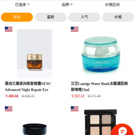
已选择
品牌
价格区间
综合
最新
人气
价格
雅诗兰黛夜间修复眼霜NEW!
兰芝Laneige Water Bank水酷凝肌眼
Advanced Night Repair Eye
部啫喱25ml
Supercharged Complex
￥
486.68
￥
608.35
￥
217.12
￥
271.40