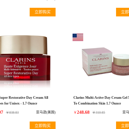
立即购买
立即
Super Restorative Day Cream All
Clarins Multi-Active Day Cream Gel
es for Unisex - 1.7 Ounce
To Combination Skin 1.7 Ounce
07
248.68
亚马逊(美国)
亚马
￥
838.83
￥
￥
310.85
立即购买
立即