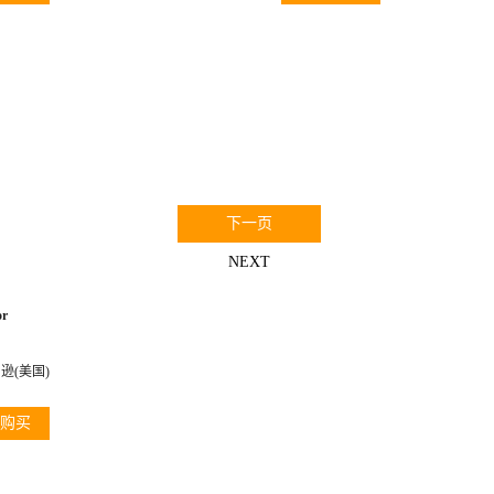
0
下一页
NEXT
or
逊(美国)
购买