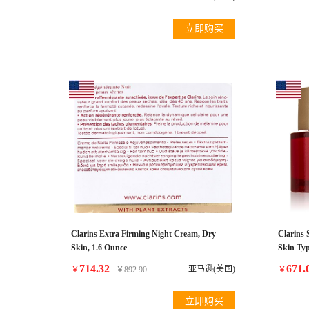
立即购买
Clarins Extra Firming Night Cream, Dry
Clarins 
Skin, 1.6 Ounce
Skin Typ
714.32
671.
亚马逊(美国)
￥
￥
892.90
￥
立即购买