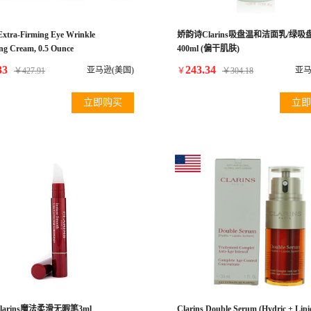
Extra-Firming Eye Wrinkle
娇韵诗Clarins吸盘温和洁面乳/绿
ng Cream, 0.5 Ounce
400ml (偏干肌肤)
33
243.34
亚马逊(美国)
亚马
￥
427.91
￥
￥
304.18
立即购买
立即
arins魔法柔滑无暇笔3ml
Clarins Double Serum (Hydric + Lipi