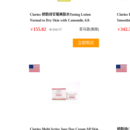
Clarins 娇韵诗甘菊爽肤水Toning Lotion
Clarins 
Normal to Dry Skin with Camomile, 6.8-
Smoothi
Ounce
155.82
342.
亚马逊(美国)
￥
￥
194.77
￥
立即购买
Clarins Multi Active Jour Day Cream All Skin
娇韵诗Cl