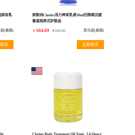
吸盘卸妆乳
娇韵诗Clarins活力神采乳液50ml扫除暗沉疲
惫滋润男式护肤品
164.69
逊(美国)
亚马逊(美国)
￥
￥
205.86
购买
立即购买
dic
Clarins Body Treatment Oil Tonic, 3.4 Ounce