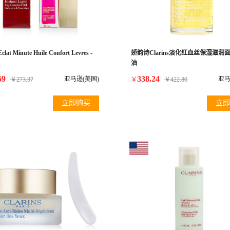
Eclat Minute Huile Confort Levres -
娇韵诗Clarins淡化红血丝保湿滋润
油
69
338.24
亚马逊(美国)
亚马
￥
273.37
￥
￥
422.80
立即购买
立即