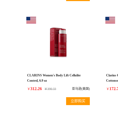
CLARINS Women's Body Lift Cellulite
Clarins 
Control, 6.9 oz
Cottonse
Combina
312.26
172.
亚马逊(美国)
￥
￥
390.33
￥
立即购买