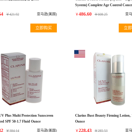
System) Complete Age Control Conce
30ml/1oz
54
486.60
亚马逊(美国)
亚马
￥
421.92
￥
￥
608.25
立即购买
立即
UV Plus Multi Protection Sunscreen
Clarins Bust Beauty Firming Lotion, 
ed SPF 50-1.7 Fluid Ounce
Ounce
32
228.43
亚马逊(美国)
亚马
￥
384.14
￥
￥
285.53