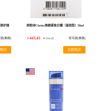
面部护理
娇韵诗Clarins焕颜紧致日霜（滋润型）50ml
443.43
逊(美国)
亚马逊(美国)
￥
￥
554.28
购买
立即购买