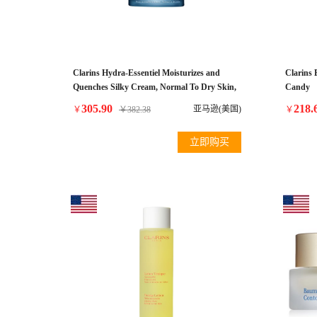
Clarins Hydra-Essentiel Moisturizes and
Clarins 
Quenches Silky Cream, Normal To Dry Skin,
Candy
1.7 Ounce
305.90
218.
亚马逊(美国)
￥
￥
382.38
￥
立即购买