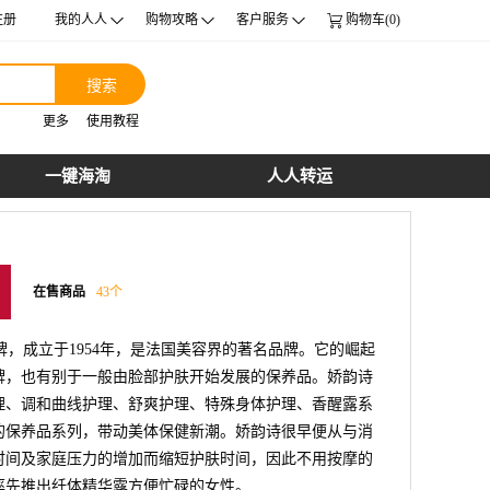
注册
我的人人
购物攻略
客户服务
购物车(0)
搜索
更多
使用教程
一键海淘
人人转运
在售商品
43
个
，成立于1954年，是法国美容界的著名品牌。它的崛起
牌，也有别于一般由脸部护肤开始发展的保养品。娇韵诗
理、调和曲线护理、舒爽护理、特殊身体护理、香醒露系
的保养品系列，带动美体保健新潮。娇韵诗很早便从与消
时间及家庭压力的增加而缩短护肤时间，因此不用按摩的
率先推出纤体精华露方便忙碌的女性。