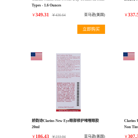
Types - 1.6 Ounces
349.31
337.
亚马逊(美国)
￥
￥
436.64
￥
立即购买
娇韵诗Clarins New Eye眼部修护啫喱眼胶
Clarins 
20ml
Non Tint
186.43
307.
亚马逊(美国)
￥
￥
233.04
￥