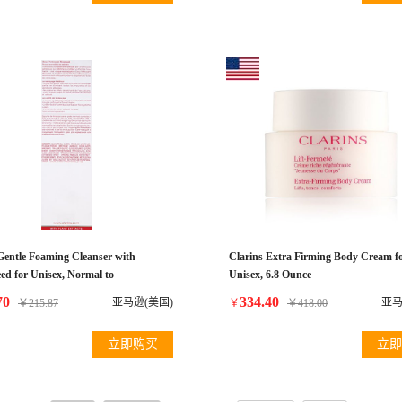
Gentle Foaming Cleanser with
Clarins Extra Firming Body Cream f
ed for Unisex, Normal to
Unisex, 6.8 Ounce
tion Skin, 4.4 Ounce
70
334.40
亚马逊(美国)
亚马
￥
215.87
￥
￥
418.00
立即购买
立即