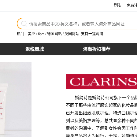
登陆
免费
热门：
美亚
/
6pm
/
德国网站
/
英国网站
支持一键海淘
退税商城
海淘折扣推荐
娇韵诗是娇韵诗公司旗下一个品牌
不同于那些由流行服饰起家的化妆品
已开发出细致肌肤护理、特造曲线护
列以及美胸护理等，总共30余种不同
费者的沟通中，了解到女性会因工作
瘦身产品将大为风行，于是，娇韵诗