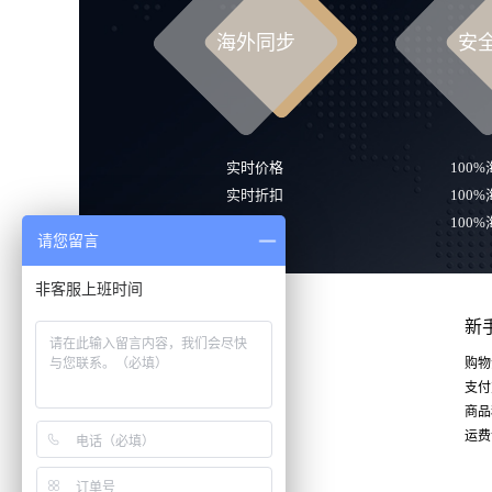
海外同步
安
实时价格
100
实时折扣
100
实时库存
100
请您留言
非客服上班时间
新
购物
支付
商品
关注我们
运费