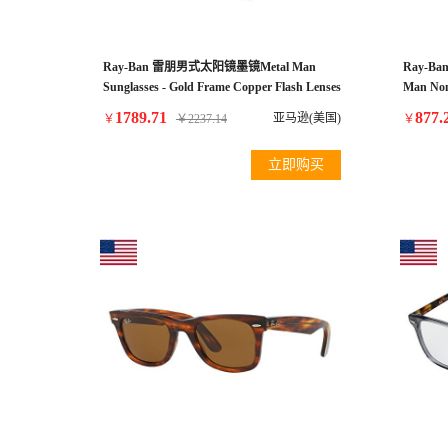
Ray-Ban 雷朋男式太阳镜墨镜Metal Man
Ray-Ba
Sunglasses - Gold Frame Copper Flash Lenses
Man Non
50mm Non-Polarized
Sunglass
1789.71
877.
亚马逊(美国)
￥
￥
2237.14
￥
立即购买