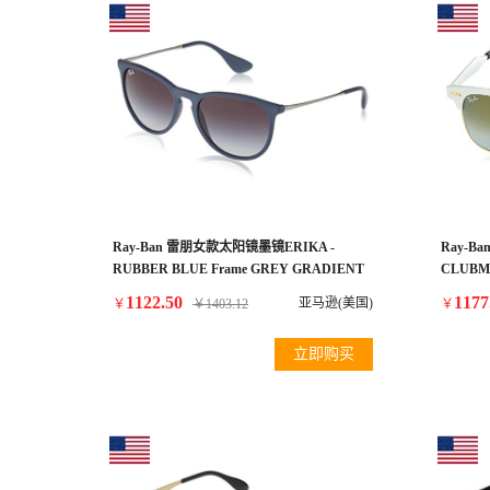
Ray-Ban 雷朋女款太阳镜墨镜ERIKA -
Ray-
RUBBER BLUE Frame GREY GRADIENT
CLUBM
Lenses 54mm Non-Polarized
SILVER
1122.50
1177
亚马逊(美国)
￥
￥
1403.12
￥
GRADIEN
立即购买