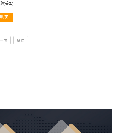
逊(美国)
购买
一页
尾页