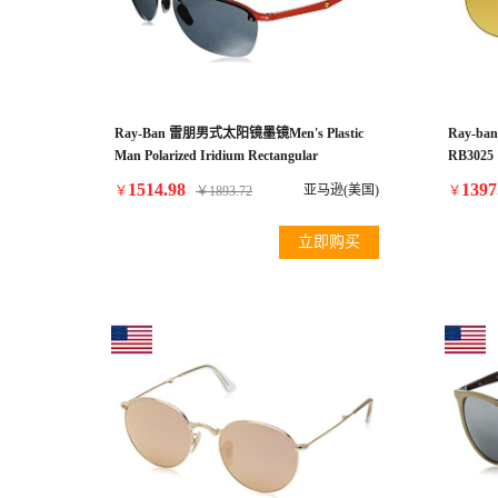
Ray-Ban 雷朋男式太阳镜墨镜Men's Plastic
Ray-b
Man Polarized Iridium Rectangular
RB3025 1
Sunglasses, Blue, 62 mm
Sunglass
1514.98
1397
亚马逊(美国)
￥
￥
1893.72
￥
Lens, (
立即购买