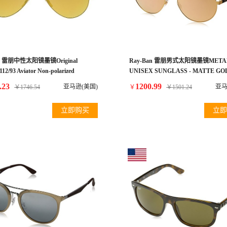
an 雷朋中性太阳镜墨镜Original
Ray-Ban 雷朋男式太阳镜墨镜META
12/93 Aviator Non-polarized
UNISEX SUNGLASS - MATTE GO
es, Matte Gold Frame/ Gold Mirror
Frame LIGHT BROWN MIRROR P
.23
1200.99
亚马逊(美国)
亚马
￥
1746.54
￥
￥
1501.24
Medium 58mm)
Lenses 55mm Non-Polarized
立即购买
立即