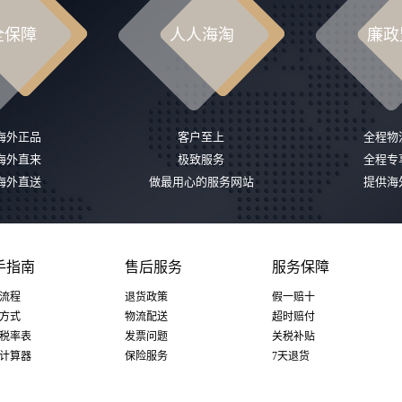
全保障
人人海淘
廉政
%海外正品
客户至上
全程物
%海外直来
极致服务
全程专
%海外直送
做最用心的服务网站
提供海
手指南
售后服务
服务保障
流程
退货政策
假一赔十
方式
物流配送
超时赔付
税率表
发票问题
关税补贴
计算器
保险服务
7天退货