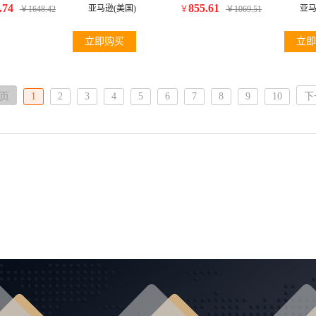
es, Gold/Blue Flash (112/17), 62 mm
Camuflage 49mm
.74
855.61
亚马逊(美国)
亚马
￥
1648.42
￥
￥
1069.51
立即购买
立即
页
1
2
3
4
5
6
7
8
9
10
下