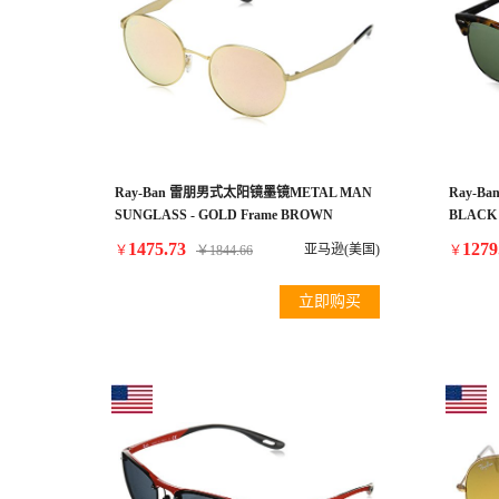
Ray-Ban 雷朋男式太阳镜墨镜METAL MAN
Ray-Ba
SUNGLASS - GOLD Frame BROWN
BLACK 
MIRROR PINK Lenses 51mm Non-Polarized
51mm 
1475.73
1279
亚马逊(美国)
￥
￥
1844.66
￥
立即购买