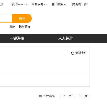
注册
我的人人
购物攻略
客户服务
购物车(0)
搜索
更多
使用教程
一键海淘
人人转运
清除条件
共
328
件商品
上一页
下一页