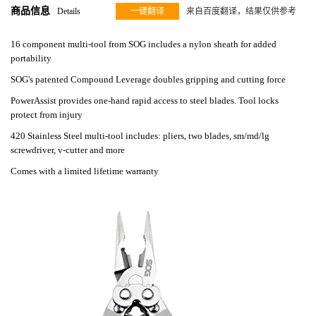
商品信息
Details
一键翻译
来自百度翻译，结果仅供参考
16 component multi-tool from SOG includes a nylon sheath for added
portability
SOG's patented Compound Leverage doubles gripping and cutting force
PowerAssist provides one-hand rapid access to steel blades. Tool locks
protect from injury
420 Stainless Steel multi-tool includes: pliers, two blades, sm/md/lg
screwdriver, v-cutter and more
Comes with a limited lifetime warranty