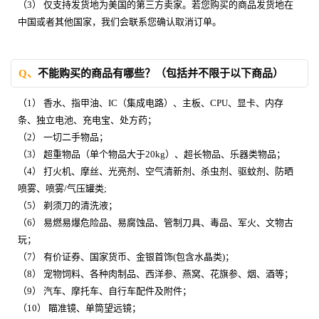
（3） 仅支持发货地为美国的第三方卖家。若您购买的商品发货地在
中国或者其他国家，我们会联系您确认取消订单。
Q、
不能购买的商品有哪些？（包括并不限于以下商品）
（1） 香水、指甲油、IC（集成电路）、主板、CPU、显卡、内存
条、独立电池、充电宝、处方药；
（2） 一切二手物品；
（3） 超重物品（单个物品大于20kg）、超长物品、乐器类物品；
（4） 打火机、摩丝、光亮剂、空气清新剂、杀虫剂、驱蚊剂、防晒
喷雾、喷雾/气压罐类;
（5） 剃须刀的清洗液；
（6） 易燃易爆危险品、易腐蚀品、管制刀具、毒品、军火、文物古
玩；
（7） 有价证券、国家货币、金银首饰(包含水晶类)；
（8） 宠物饲料、各种肉制品、西洋参、燕窝、花旗参、烟、酒等；
（9） 汽车、摩托车、自行车配件及附件；
（10） 瞄准镜、单筒望远镜；