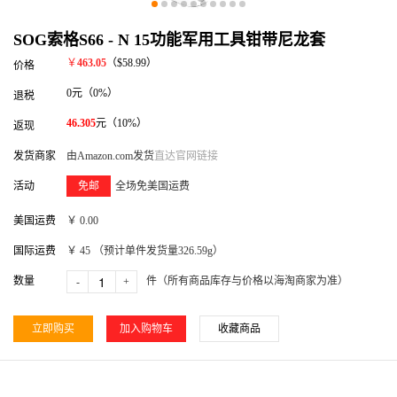
SOG索格S66 - N 15功能军用工具钳带尼龙套
￥
463.05
（
$58.99
）
价格
0元（0%）
退税
46.305
元（10%）
返现
发货商家
由Amazon.com发货
直达官网链接
活动
免邮
全场免美国运费
美国运费
￥
0.00
国际运费
￥
45
（预计单件发货量
326.59
g）
数量
件（所有商品库存与价格以海淘商家为准）
-
+
立即购买
加入购物车
收藏商品