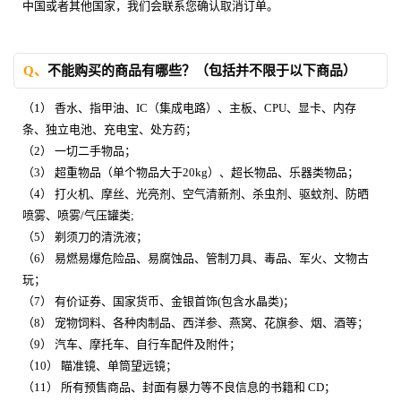
中国或者其他国家，我们会联系您确认取消订单。
Q、
不能购买的商品有哪些？（包括并不限于以下商品）
（1） 香水、指甲油、IC（集成电路）、主板、CPU、显卡、内存
条、独立电池、充电宝、处方药；
（2） 一切二手物品；
（3） 超重物品（单个物品大于20kg）、超长物品、乐器类物品；
（4） 打火机、摩丝、光亮剂、空气清新剂、杀虫剂、驱蚊剂、防晒
喷雾、喷雾/气压罐类;
（5） 剃须刀的清洗液；
（6） 易燃易爆危险品、易腐蚀品、管制刀具、毒品、军火、文物古
玩；
（7） 有价证券、国家货币、金银首饰(包含水晶类)；
（8） 宠物饲料、各种肉制品、西洋参、燕窝、花旗参、烟、酒等；
（9） 汽车、摩托车、自行车配件及附件；
（10） 瞄准镜、单筒望远镜；
（11） 所有预售商品、封面有暴力等不良信息的书籍和 CD；