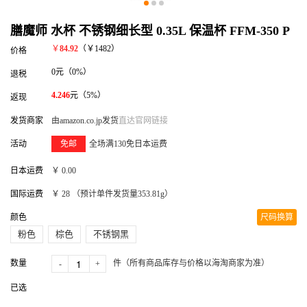
膳魔师 水杯 不锈钢细长型 0.35L 保温杯 FFM-350 P
￥
84.92
（
￥1482
）
价格
0元（0%）
退税
4.246
元（5%）
返现
发货商家
由amazon.co.jp发货
直达官网链接
活动
免邮
全场满130免日本运费
日本运费
￥
0.00
国际运费
￥
28
（预计单件发货量
353.81
g）
颜色
尺码换算
粉色
棕色
不锈钢黑
数量
件（所有商品库存与价格以海淘商家为准）
-
+
已选